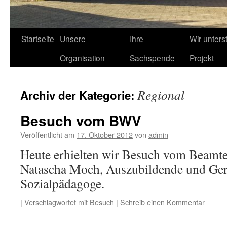
Startseite
Unsere
Ihre
Wir unters
Organisation
Sachspende
Projekt
Regional
Archiv der Kategorie:
Besuch vom BWV
Veröffentlicht am
17. Oktober 2012
von
admin
Heute erhielten wir Besuch vom Beamt
Natascha Moch, Auszubildende und Gera
Sozialpädagoge.
|
Verschlagwortet mit
Besuch
|
Schreib einen Kommentar