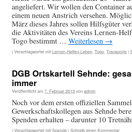
angeliefert. Wir wollen den Container a
einem neuen Anstrich versehen. Möglic
März dieses Jahres sollen Hilfsgüter ver
die Aktivitäten des Vereins Lernen-He
Togo bestimmt …
Weiterlesen
→
|
Verschlagwortet mit
Lernen-Helfen-Leben
,
Togo
,
Transporte
|
DGB Ortskartell Sehnde: ges
immer
Veröffentlicht am
7. Februar 2013
von
admin
Noch vor dem ersten offiziellen Sammel
Gewerkschaftskollegen aus Sehnde bere
Spenden erhalten – darunter 10 Tretnä
|
Verschlagwortet mit
Spende
|
Schreib einen Kommentar