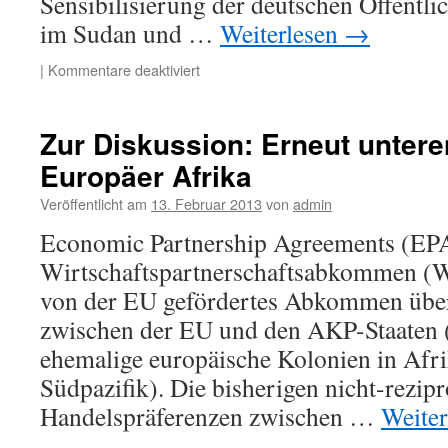
Sensibilisierung der deutschen Öffentlic
im Sudan und …
Weiterlesen
→
für
|
Kommentare deaktiviert
Treffen
mit
Vertretern
Zur Diskussion: Erneut untere
der
Europäer Afrika
German
Sudanese
Veröffentlicht am
13. Februar 2013
von
admin
Association
For
Economic Partnership Agreements (EP
Development
Wirtschaftspartnerschaftsabkommen (W
(GSAD)
von der EU gefördertes Abkommen übe
zwischen der EU und den AKP-Staaten 
ehemalige europäische Kolonien in Afri
Südpazifik). Die bisherigen nicht-rezip
Handelspräferenzen zwischen …
Weite