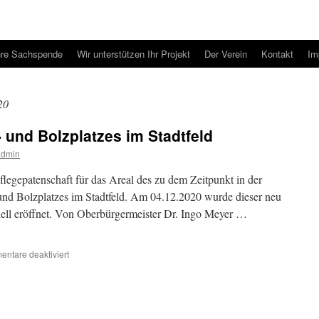
hre Sachspende
Wir unterstützen Ihr Projekt
Der Verein
Kontakt
Im
20
- und Bolzplatzes im Stadtfeld
admin
legepatenschaft für das Areal des zu dem Zeitpunkt in der
und Bolzplatzes im Stadtfeld. Am 04.12.2020 wurde dieser neu
iziell eröffnet. Von Oberbürgermeister Dr. Ingo Meyer …
für
ntare deaktiviert
Patenschaft
des
Spiel-
und
Bolzplatzes