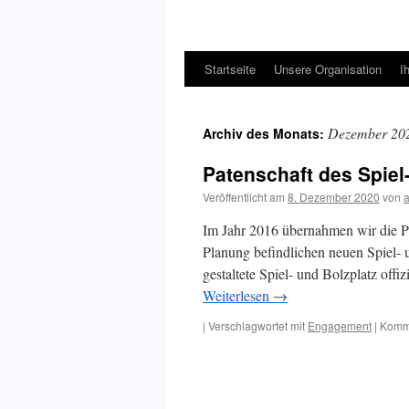
Startseite
Unsere Organisation
I
Dezember 20
Archiv des Monats:
Patenschaft des Spiel
Veröffentlicht am
8. Dezember 2020
von
Im Jahr 2016 übernahmen wir die Pf
Planung befindlichen neuen Spiel- 
gestaltete Spiel- und Bolzplatz off
Weiterlesen
→
|
Verschlagwortet mit
Engagement
|
Komme