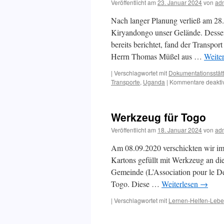
Veröffentlicht am
23. Januar 2024
von
ad
Nach langer Planung verließ am 28.
Kiryandongo unser Gelände. Dessen 
bereits berichtet, fand der Transp
Herrn Thomas Müßel aus …
Weite
|
Verschlagwortet mit
Dokumentationsstätt
Transporte
,
Uganda
|
Kommentare deaktiv
Werkzeug für Togo
Veröffentlicht am
18. Januar 2024
von
ad
Am 08.09.2020 verschickten wir im
Kartons gefüllt mit Werkzeug an di
Gemeinde (L’Association pour le 
Togo. Diese …
Weiterlesen
→
|
Verschlagwortet mit
Lernen-Helfen-Leb