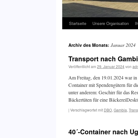
Startseite
Unsere Organisation
I
Januar 2024
Archiv des Monats:
Transport nach Gamb
Veröffentlicht am
29. Januar 2024
von
ad
Am Freitag, den 19.01.2024 war in
Container mit Spendengütern für d
unter anderem: Geschirr für das Re
Bäckertüten für eine BäckereiDes
|
Verschlagwortet mit
DBO
,
Gambia
,
Trans
40´-Container nach U