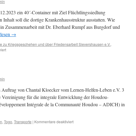
min
12.2023 ein 40´-Container mit Ziel Flüchtlingssiedlung
Inhalt soll die dortige Krankenhausstruktur ausstatten. Wie
ort in Zusammenarbeit mit Dr. Eberhard Rumpf aus Burgdorf und
rlesen
→
e zu Kriegsgeschehen und über Friedensarbeit Sievershausen e.V.
,
für
iert
40
´-
Container
nach
Uganda
min
 Auftrag von Chantal Kloecker vom Lernen-Helfen-Leben e.V. 3
e Vereinigung für die integrale Entwicklung der Houdou-
Développement Intégrale de la Communauté Houdou – ADICH) in
für
en
,
Togo
,
Transporte
|
Kommentare deaktiviert
Werkzeug
für