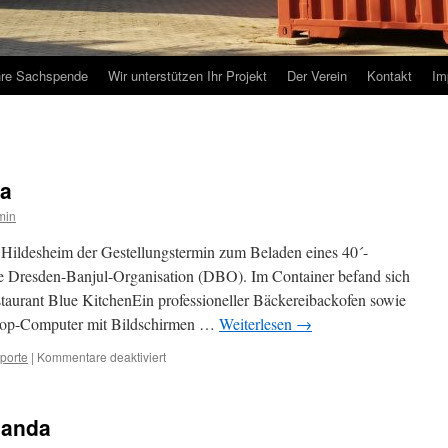
hre Sachspende
Wir unterstützen Ihr Projekt
Der Verein
Kontakt
Im
ia
min
 Hildesheim der Gestellungstermin zum Beladen eines 40´-
ie Dresden-Banjul-Organisation (DBO). Im Container befand sich
staurant Blue KitchenEin professioneller Bäckereibackofen sowie
ktop-Computer mit Bildschirmen …
Weiterlesen
→
für
porte
|
Kommentare deaktiviert
Transport
nach
Gambia
ganda