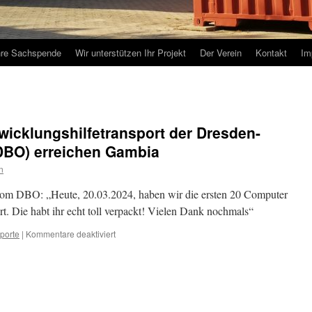
hre Sachspende
Wir unterstützen Ihr Projekt
Der Verein
Kontakt
Im
icklungshilfetransport der Dresden-
(DBO) erreichen Gambia
n
om DBO: „Heute, 20.03.2024, haben wir die ersten 20 Computer
rt. Die habt ihr echt toll verpackt! Vielen Dank nochmals“
für
porte
|
Kommentare deaktiviert
Spenden
aus
dem
Entwicklungshilfetransport
der
Dresden-