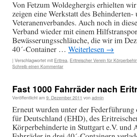
Von Fetzum Woldeghergis erhielten wir B
zeigen eine Werkstatt des Behinderten-
Veteranenverbandes. Auch noch in dies
Verband wieder mit einem Hilfstranspor
Bewässerungsschläuche, die wir im Dez
40´-Container …
Weiterlesen
→
|
Verschlagwortet mit
Eritrea
,
Eritreischer Verein für Körperbehin
Schreib einen Kommentar
Fast 1000 Fahrräder nach Erit
Veröffentlicht am
9. Dezember 2011
von
admin
Erneut wurden unter der Federführung d
für Deutschland (EHD), des Eritreische
Körperbehinderte in Stuttgart e.V. und 
Fahrräder in drei 40´-Containern verla