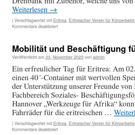
Drehbank mit Zubehör, welche uns vo
Weiterlesen
→
|
Verschlagwortet mit
Eritrea
,
Eritreischer Verein für Körperbehin
für
Kommentare deaktiviert
Werkzeug
und
Hilfsmittel
Mobilität und Beschäftigung fü
für
Eritrea
Veröffentlicht am
23. November 2023
von
admin
Ein erfreulicher Tag für Eritrea: Am 0
einen 40´-Container mit wertvollen Sp
der Unterstützung unserer Freunde vo
Fachbereich Soziales- Beschäftigungsfö
Hannover „Werkzeuge für Afrika“ konn
Fahrräder für die eritreischen …
Weiter
|
Verschlagwortet mit
Eritrea
,
Eritreischer Verein für Körperbehin
für
Kommentare deaktiviert
Mobilität