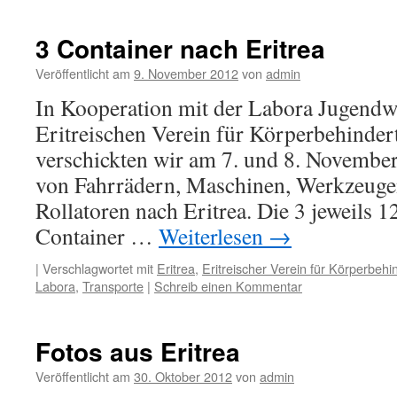
und
Beschäftigung
3 Container nach Eritrea
für
Eritrea
Veröffentlicht am
9. November 2012
von
admin
In Kooperation mit der Labora Jugendw
Eritreischen Verein für Körperbehindert
verschickten wir am 7. und 8. Novembe
von Fahrrädern, Maschinen, Werkzeugen
Rollatoren nach Eritrea. Die 3 jeweils 
Container …
Weiterlesen
→
|
Verschlagwortet mit
Eritrea
,
Eritreischer Verein für Körperbehin
Labora
,
Transporte
|
Schreib einen Kommentar
Fotos aus Eritrea
Veröffentlicht am
30. Oktober 2012
von
admin