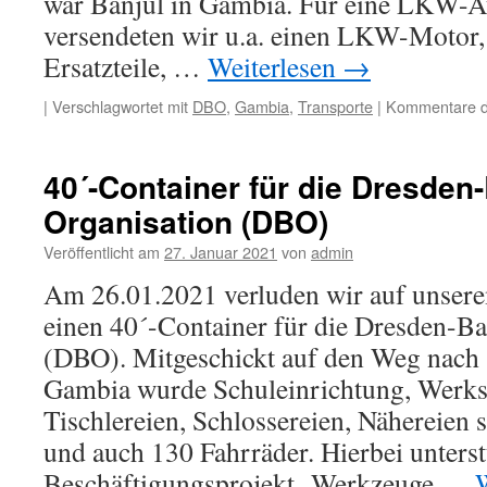
war Banjul in Gambia. Für eine LKW-A
versendeten wir u.a. einen LKW-Motor
Ersatzteile, …
Weiterlesen
→
|
Verschlagwortet mit
DBO
,
Gambia
,
Transporte
|
Kommentare de
40´-Container für die Dresden-
Organisation (DBO)
Veröffentlicht am
27. Januar 2021
von
admin
Am 26.01.2021 verluden wir auf unser
einen 40´-Container für die Dresden-Ba
(DBO). Mitgeschickt auf den Weg nach 
Gambia wurde Schuleinrichtung, Werkst
Tischlereien, Schlossereien, Nähereien 
und auch 130 Fahrräder. Hierbei unterst
Beschäftigungsprojekt „Werkzeuge …