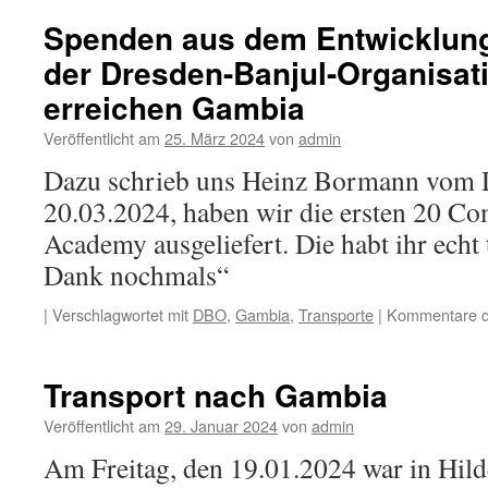
Container
Spenden aus dem Entwicklung
für
der Dresden-Banjul-Organisat
Gambia
erreichen Gambia
Veröffentlicht am
25. März 2024
von
admin
Dazu schrieb uns Heinz Bormann vom 
20.03.2024, haben wir die ersten 20 Com
Academy ausgeliefert. Die habt ihr echt 
Dank nochmals“
|
Verschlagwortet mit
DBO
,
Gambia
,
Transporte
|
Kommentare de
Transport nach Gambia
Veröffentlicht am
29. Januar 2024
von
admin
Am Freitag, den 19.01.2024 war in Hil