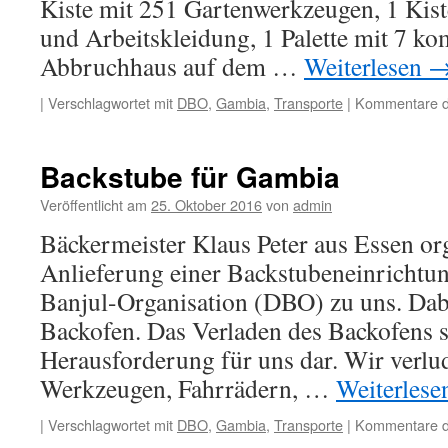
Kiste mit 251 Gartenwerkzeugen, 1 Kist
und Arbeitskleidung, 1 Palette mit 7 ko
Abbruchhaus auf dem …
Weiterlesen
|
Verschlagwortet mit
DBO
,
Gambia
,
Transporte
|
Kommentare de
Backstube für Gambia
Veröffentlicht am
25. Oktober 2016
von
admin
Bäckermeister Klaus Peter aus Essen org
Anlieferung einer Backstubeneinrichtun
Banjul-Organisation (DBO) zu uns. Dabe
Backofen. Das Verladen des Backofens st
Herausforderung für uns dar. Wir verl
Werkzeugen, Fahrrädern, …
Weiterles
|
Verschlagwortet mit
DBO
,
Gambia
,
Transporte
|
Kommentare de