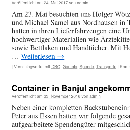
Veröffentlicht am
24. Mai 2017
von
admin
Am 23. Mai besuchten uns Holger Wötz
und Michael Samel aus Nordhausen in 
hatten in ihren Lieferfahrzeugen eine U
hochwertiger Materialien wie Ärztekitte
sowie Bettlaken und Handtücher. Mit Ho
…
Weiterlesen
→
|
Verschlagwortet mit
DBO
,
Gambia
,
Spende
,
Transporte
|
Komme
Container in Banjul angekom
Veröffentlicht am
23. November 2016
von
admin
Neben einer kompletten Backstubeneinr
Peter aus Essen hatten wir folgende ge
aufgearbeitete Spendengüter mitgeschickt