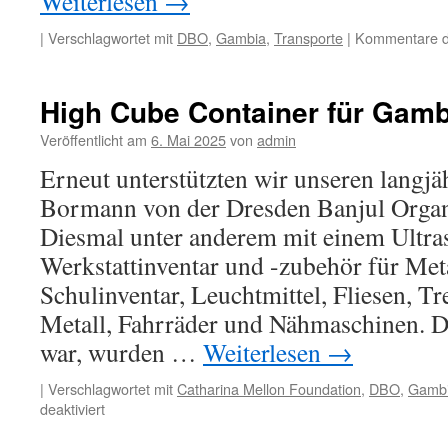
Weiterlesen
→
|
Verschlagwortet mit
DBO
,
Gambia
,
Transporte
|
Kommentare de
High Cube Container für Gamb
Veröffentlicht am
6. Mai 2025
von
admin
Erneut unterstützten wir unseren langjä
Bormann von der Dresden Banjul Organ
Diesmal unter anderem mit einem Ultras
Werkstattinventar und -zubehör für Met
Schulinventar, Leuchtmittel, Fliesen, T
Metall, Fahrräder und Nähmaschinen. D
war, wurden …
Weiterlesen
→
|
Verschlagwortet mit
Catharina Mellon Foundation
,
DBO
,
Gamb
für
deaktiviert
High
Cube