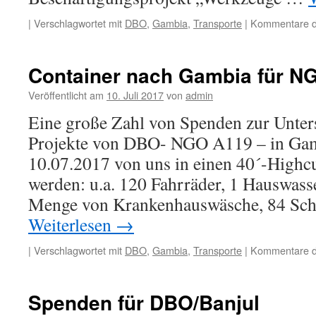
|
Verschlagwortet mit
DBO
,
Gambia
,
Transporte
|
Kommentare de
Container nach Gambia für N
Veröffentlicht am
10. Juli 2017
von
admin
Eine große Zahl von Spenden zur Unters
Projekte von DBO- NGO A119 – in Ga
10.07.2017 von uns in einen 40´-Highc
werden: u.a. 120 Fahrräder, 1 Hauswass
Menge von Krankenhauswäsche, 84 Sch
Weiterlesen
→
|
Verschlagwortet mit
DBO
,
Gambia
,
Transporte
|
Kommentare de
Spenden für DBO/Banjul