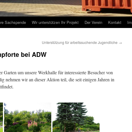
hre Sachspende
Wir unterstützen Ihr Projekt
Der Verein
Kontakt
Im
Unterstützung für arbeitssuchende Jugendliche
→
npforte bei ADW
er Garten um unsere Werkhalle für interessierte Besucher von
g nehmen wir an dieser Aktion teil, die seit einigen Jahren in
tfindet.