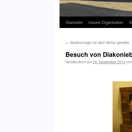
Startseite
Unsere Organisation
I
←
Skateranlage vor dem Abriss gerettet
Besuch von Diakonieb
Veröffentlicht am
29. September 2010
vo