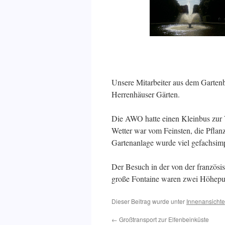
Unsere Mitarbeiter aus dem Garten
Herrenhäuser Gärten.
Die AWO hatte einen Kleinbus zur V
Wetter war vom Feinsten, die Pflan
Gartenanlage wurde viel gefachsim
Der Besuch in der von der französis
große Fontaine waren zwei Höhepun
Dieser Beitrag wurde unter
Innenansicht
←
Großtransport zur Elfenbeinküste