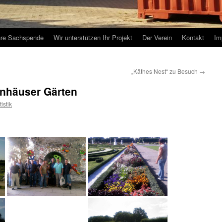
hre Sachspende
Wir unterstützen Ihr Projekt
Der Verein
Kontakt
Im
„Käthes Nest“ zu Besuch
→
enhäuser Gärten
tistik