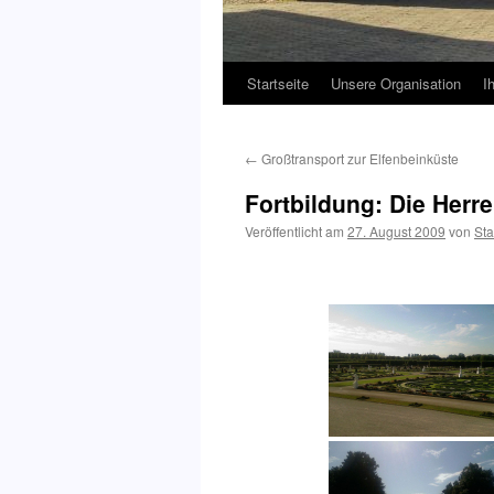
Startseite
Unsere Organisation
I
←
Großtransport zur Elfenbeinküste
Fortbildung: Die Herr
Veröffentlicht am
27. August 2009
von
Sta