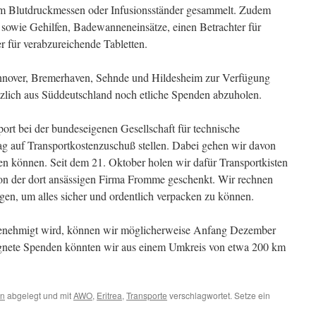
zum Blutdruckmessen oder Infusionsständer gesammelt. Zudem
r sowie Gehilfen, Badewanneneinsätze, einen Betrachter für
r für verabzureichende Tabletten.
nover, Bremerhaven, Sehnde und Hildesheim zur Verfügung
ätzlich aus Süddeutschland noch etliche Spenden abzuholen.
ort bei der bundeseigenen Gesellschaft für technische
 auf Transportkostenzuschuß stellen. Dabei gehen wir davon
den können. Seit dem 21. Oktober holen wir dafür Transportkisten
von der dort ansässigen Firma Fromme geschenkt. Wir rechnen
igen, um alles sicher und ordentlich verpacken zu können.
enehmigt wird, können wir möglicherweise Anfang Dezember
eignete Spenden könnten wir aus einem Umkreis von etwa 200 km
en
abgelegt und mit
AWO
,
Eritrea
,
Transporte
verschlagwortet. Setze ein