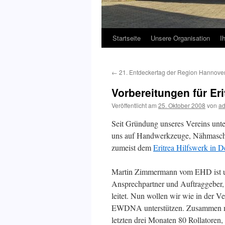
Startseite
Unsere Organisation
I
←
21. Entdeckertag der Region Hannove
Vorbereitungen für Eri
Veröffentlicht am
25. Oktober 2008
von
a
Seit Gründung unseres Vereins unter
uns auf Handwerkzeuge, Nähmaschin
zumeist dem
Eritrea Hilfswerk in 
Martin Zimmermann vom EHD ist uns
Ansprechpartner und Auftraggeber, 
leitet. Nun wollen wir wie in der V
EWDNA unterstützen. Zusammen mit
letzten drei Monaten 80 Rollatoren,