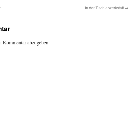
r
In der Tischlerwerkstatt
→
tar
en Kommentar abzugeben.