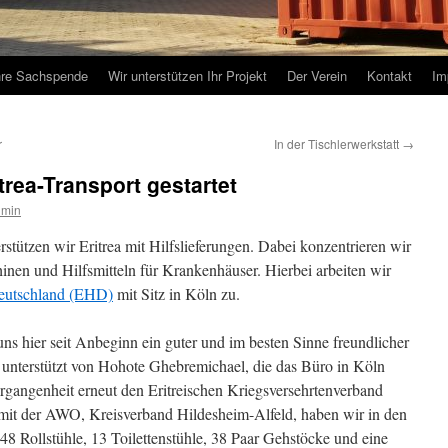
hre Sachspende
Wir unterstützen Ihr Projekt
Der Verein
Kontakt
Im
r
In der Tischlerwerkstatt
→
trea-Transport gestartet
dmin
stützen wir Eritrea mit Hilfslieferungen. Dabei konzentrieren wir
en und Hilfsmitteln für Krankenhäuser. Hierbei arbeiten wir
Deutschland (EHD)
mit Sitz in Köln zu.
 hier seit Anbeginn ein guter und im besten Sinne freundlicher
unterstützt von Hohote Ghebremichael, die das Büro in Köln
ergangenheit erneut den Eritreischen Kriegsversehrtenverband
 der AWO, Kreisverband Hildesheim-Alfeld, haben wir in den
 48 Rollstühle, 13 Toilettenstühle, 38 Paar Gehstöcke und eine