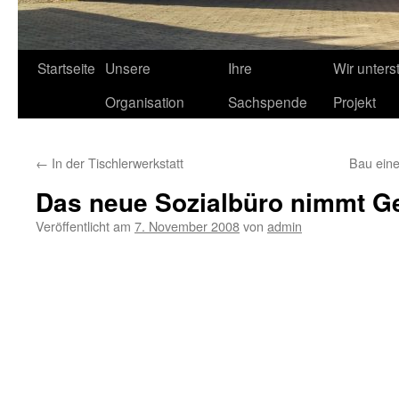
Startseite
Unsere
Ihre
Wir unters
Organisation
Sachspende
Projekt
←
In der Tischlerwerkstatt
Bau eine
Das neue Sozialbüro nimmt Ge
Veröffentlicht am
7. November 2008
von
admin